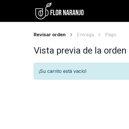
Ir al contenido
Inicio
Barra d
Revisar orden
Entrega
Pago
Vista previa de la orden
¡Su carrito está vacío!