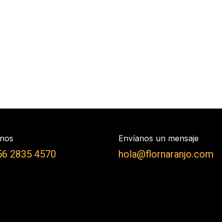
nos
Envíanos un mensaje
56 2835 4570
hola@flornaranjo.com